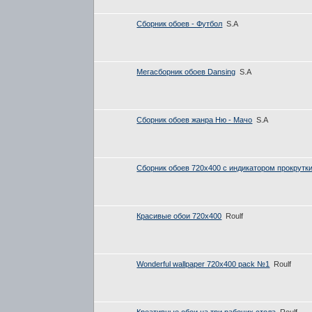
Сборник обоев - Футбол
S.A
Мегасборник обоев Dansing
S.A
Сборник обоев жанра Ню - Мачо
S.A
Сборник обоев 720x400 с индикатором прокрутки
Красивые обои 720х400
Roulf
Wonderful wallpaper 720x400 pack №1
Roulf
Креативные обои на три рабочих стола
Roulf