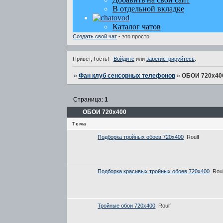
Создать свой чат
- это просто.
Привет, Гость!
Войдите
или
зарегистрируйтесь
.
»
Фан клуб сенсорных телефонов
»
ОБОИ 720x40
Страница:
1
ОБОИ 720x400
Тема
Подборка тройных обоев 720х400
Roulf
Подборка красивых тройных обоев 720х400
Roul
Тройные обои 720х400
Roulf