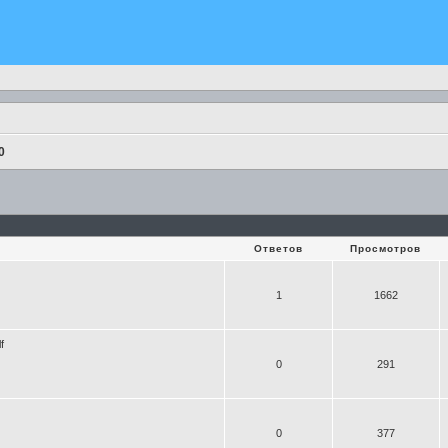
0
Ответов
Просмотров
1
1662
f
0
291
0
377