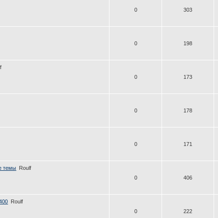
0
303
0
198
f
0
173
0
178
0
171
е темы
Roulf
0
406
400
Roulf
0
222