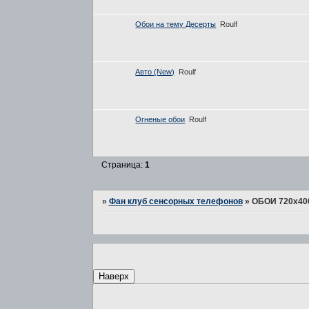
Обои на тему Десерты
Roulf
Авто (New)
Roulf
Огненые обои
Roulf
Страница:
1
»
Фан клуб сенсорных телефонов
»
ОБОИ 720x40
Наверх