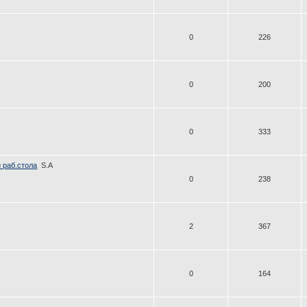
0
226
0
200
0
333
 раб.стола
S.A
0
238
2
367
0
164