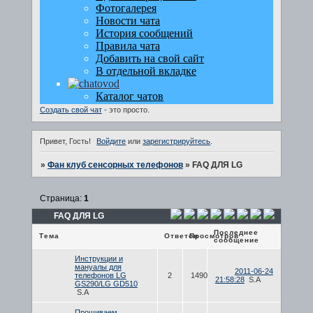
Создать свой чат
- это просто.
Привет, Гость!
Войдите
или
зарегистрируйтесь
.
»
Фан клуб сенсорных телефонов
»
FAQ ДЛЯ LG
Страница:
1
FAQ ДЛЯ LG
Последнее
Тема
Ответов
Просмотров
сообщение
Инструкции и
мануалы для
2011-06-24
телефонов LG
2
1490
21:58:28
S.A
GS290/LG GD510
S.A
Прошиваем