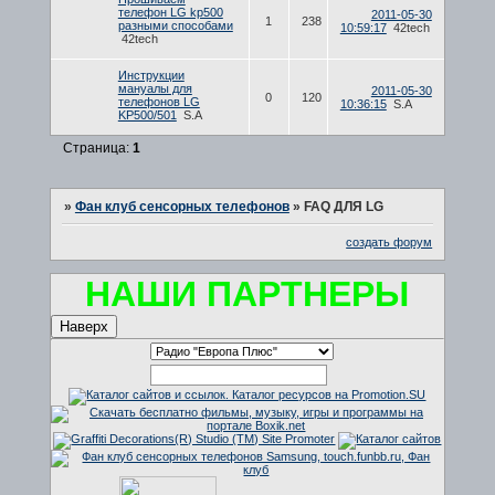
телефон LG kp500
2011-05-30
1
238
разными способами
10:59:17
42tech
42tech
Инструкции
мануалы для
2011-05-30
0
120
телефонов LG
10:36:15
S.A
KP500/501
S.A
Страница:
1
»
Фан клуб сенсорных телефонов
»
FAQ ДЛЯ LG
создать форум
НАШИ ПАРТНЕРЫ
Наверх