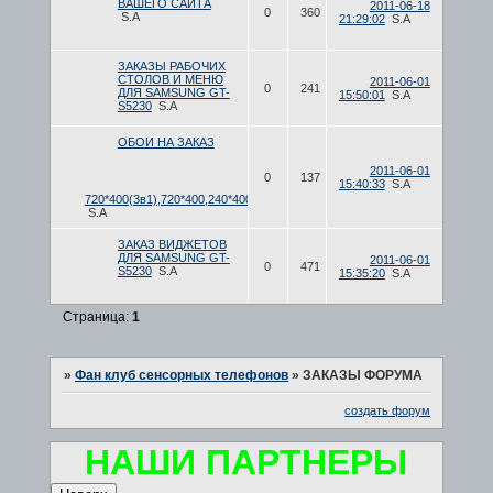
ВАШЕГО САЙТА
2011-06-18
0
360
S.A
21:29:02
S.A
ЗАКАЗЫ РАБОЧИХ
СТОЛОВ И МЕНЮ
2011-06-01
0
241
ДЛЯ SAMSUNG GT-
15:50:01
S.A
S5230
S.A
ОБОИ НА ЗАКАЗ
2011-06-01
0
137
15:40:33
S.A
720*400(3в1),720*400,240*400
S.A
ЗАКАЗ ВИДЖЕТОВ
ДЛЯ SAMSUNG GT-
2011-06-01
0
471
S5230
S.A
15:35:20
S.A
Страница:
1
»
Фан клуб сенсорных телефонов
»
ЗАКАЗЫ ФОРУМА
создать форум
НАШИ ПАРТНЕРЫ