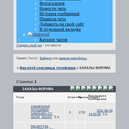
Создать свой чат
- это просто.
Привет, Гость!
Войдите
или
зарегистрируйтесь
.
»
Фан клуб сенсорных телефонов
»
ЗАКАЗЫ ФОРУМА
Страница:
1
ЗАКАЗЫ ФОРУМА
Последнее
Тема
Ответов
Просмотров
сообщение
УДАЛЕННАЯ
ПРОШИВКА
2011-06-30
0
2752
SAMSUNG GT-
14:42:09
S.A
S5230, S5233T
S.A
РАСКРУТКА