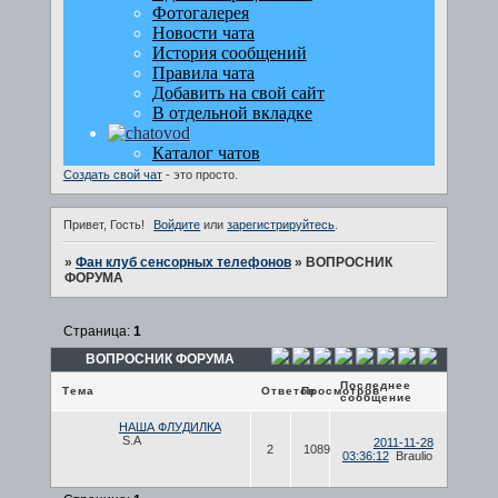
Создать свой чат
- это просто.
Привет, Гость!
Войдите
или
зарегистрируйтесь
.
»
Фан клуб сенсорных телефонов
»
ВОПРОСНИК
ФОРУМА
Страница:
1
ВОПРОСНИК ФОРУМА
Последнее
Тема
Ответов
Просмотров
сообщение
НАША ФЛУДИЛКА
S.A
2011-11-28
2
1089
03:36:12
Braulio